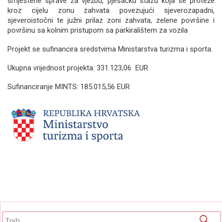
smještene sprave za vježbu, pješačku stazu koja se proteže
kroz cijelu zonu zahvata povezujući sjeverozapadni,
sjeveroistočni te južni prilaz zoni zahvata, zelene površine i
površinu sa kolnim pristupom sa parkiralištem za vozila
Projekt se sufinancira sredstvima Ministarstva turizma i sporta.
Ukupna vrijednost projekta: 331.123,06 EUR
Sufinanciranje MINTS: 185.015,56 EUR
Obrazac pretrage
Pretraga