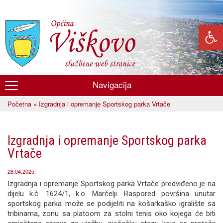
Skoči
na
glavni
sadržaj
Navigacija
Općina
Početna
» Izgradnja i opremanje Sportskog parka Vrtače
Viškovo
Vi ste ovdje
Izgradnja i opremanje Sportskog parka
Vrtače
28.04.2025.
Izgradnja i opremanje Sportskog parka Vrtače predviđeno je na
dijelu k.č. 1624/1, k.o. Marčelji. Raspored površina unutar
sportskog parka može se podijeliti na košarkaško igralište sa
tribinama, zonu sa platoom za stolni tenis oko kojega će biti