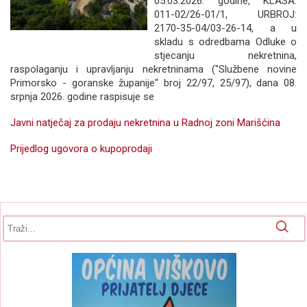
05.03.2026. godine, KLASA:
011-02/26-01/1, URBROJ:
2170-35-04/03-26-14, a u
skladu s odredbama Odluke o
stjecanju nekretnina,
raspolaganju i upravljanju nekretninama ("Službene novine
Primorsko - goranske županije“ broj 22/97, 25/97), dana 08.
srpnja 2026. godine raspisuje se
Javni natječaj za prodaju nekretnina u Radnoj zoni Marišćina
Prijedlog ugovora o kupoprodaji
Obrazac pretrage
Pretraga