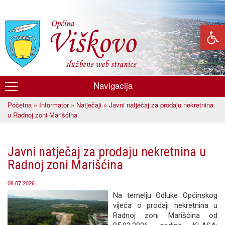
Skoči
na
glavni
sadržaj
Navigacija
Općina
Početna
»
Informator
»
Natječaji
» Javni natječaj za prodaju nekretnina
Viškovo
Vi ste ovdje
u Radnoj zoni Marišćina
Javni natječaj za prodaju nekretnina u
Radnoj zoni Marišćina
08.07.2026.
Na temelju Odluke Općinskog
vijeća o prodaji nekretnina u
Radnoj zoni Marišćina od