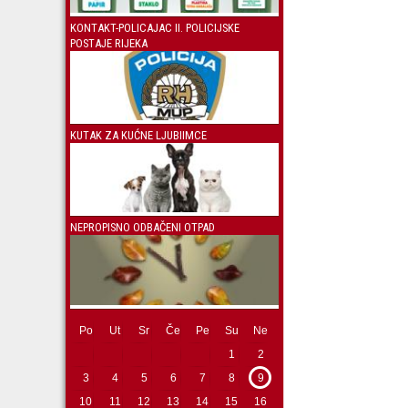
KONTAKT-POLICAJAC II. POLICIJSKE
POSTAJE RIJEKA
KUTAK ZA KUĆNE LJUBIIMCE
NEPROPISNO ODBAČENI OTPAD
Po
Ut
Sr
Če
Pe
Su
Ne
1
2
3
4
5
6
7
8
9
10
11
12
13
14
15
16