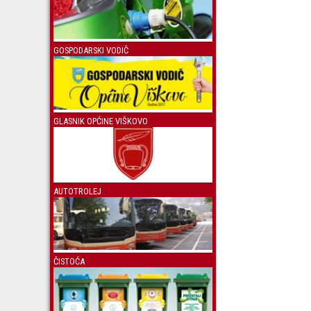
GOSPODARSKI VODIČ
GLASNIK OPĆINE VIŠKOVO
AUTOTROLEJ
ČISTOĆA