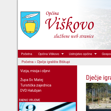
Početna
Općina Viškovo
Ustrojstvo općine
Gospod
Općina
Početna
» Dječje igralište Biškupi
Viškovo
Vi ste ovdje
Vizija, misija i ciljevi
Dječje igr
Župa Sv. Matej
Turistička zajednica
DVD Halubjan
RADNO VRIJEME