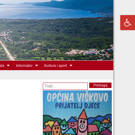
ala
Informator
Kultura i sport
Obrazac pretrage
Pretraga