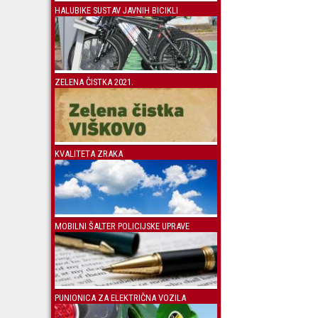
HALUBIKE SUSTAV JAVNIH BICIKLI
ZELENA ČISTKA 2021.
KVALITETA ZRAKA
MOBILNI ŠALTER POLICIJSKE UPRAVE
PUNIONICA ZA ELEKTRIČNA VOZILA