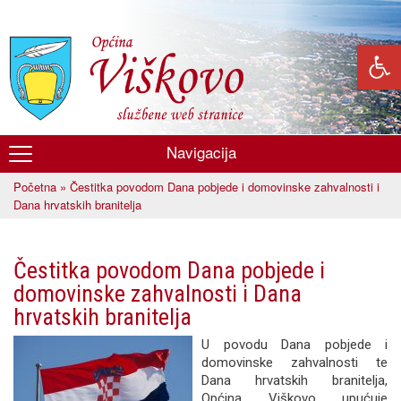
Skoči
na
glavni
sadržaj
Navigacija
Općina
Početna
» Čestitka povodom Dana pobjede i domovinske zahvalnosti i
Viškovo
Vi ste ovdje
Dana hrvatskih branitelja
Čestitka povodom Dana pobjede i
domovinske zahvalnosti i Dana
hrvatskih branitelja
U povodu Dana pobjede i
domovinske zahvalnosti te
Dana hrvatskih branitelja,
Općina Viškovo upućuje