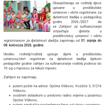
Obavještavaju se roditelji djece
upisane u predškolske
ustanove i obrte registrirane za
djelatnost dadilja u pedagoškoj
godini 2026./2027. da
se
Zahtjevi za sufinanciranje
smještaja djeteta u
predškolskoj ustanovi i obrtu
registriranom za djelatnost dadilja
zaprimaju od
01. srpnja do
08. kolovoza 2026. godine.
Ukoliko roditelji/roditelj upisuje dijete u predškolsku
ustanovu/obrt registriran za djelatnost dadilja tijekom
pedagoške godine zahtjev za sufinanciranje roditelj podnosi do
10-og u mjesecu za tekući mjesec.
Zahtjevi se zaprimaju:
putem pošte na adresi: Općina Viškovo, Vozišće 3, 51216
Viškovo,
osobnim dolaskom u uredovno radno vrijeme u pisarnicu
Općine Viškovo,
putem sandučića postavljenog lijevo od ulaza u pisarnicu,