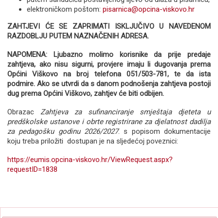
elektroničkom poštom:
pisarnica@opcina-viskovo.hr
ZAHTJEVI ĆE SE ZAPRIMATI ISKLJUČIVO U NAVEDENOM
RAZDOBLJU PUTEM NAZNAČENIH ADRESA.
NAPOMENA: Ljubazno molimo korisnike da prije predaje
zahtjeva, ako nisu sigurni, provjere imaju li dugovanja prema
Općini Viškovo na broj telefona 051/503-781, te da ista
podmire. Ako se utvrdi da s danom podnošenja zahtjeva postoji
dug prema Općini Viškovo, zahtjev će biti odbijen.
Obrazac
Zahtjeva za sufinanciranje smještaja djeteta u
predškolske ustanove i obrte registrirane za djelatnost dadilja
za pedagošku godinu 2026/2027
. s popisom dokumentacije
koju treba priložiti dostupan je na sljedećoj poveznici:
https://eumis.opcina-viskovo.hr/ViewRequest.aspx?
requestID=1838