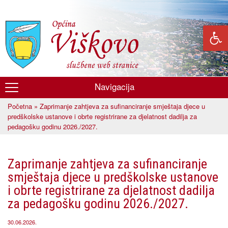
Skoči
na
glavni
sadržaj
Navigacija
Općina
Početna
» Zaprimanje zahtjeva za sufinanciranje smještaja djece u
Viškovo
Vi ste ovdje
predškolske ustanove i obrte registrirane za djelatnost dadilja za
pedagošku godinu 2026./2027.
Zaprimanje zahtjeva za sufinanciranje
smještaja djece u predškolske ustanove
i obrte registrirane za djelatnost dadilja
za pedagošku godinu 2026./2027.
30.06.2026.