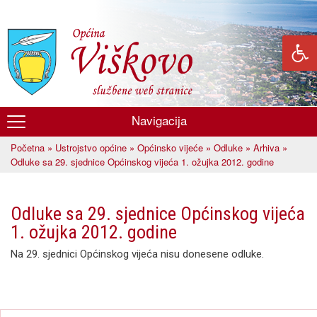
Skoči
na
glavni
sadržaj
Navigacija
Općina
Početna
»
Ustrojstvo općine
»
Općinsko vijeće
»
Odluke
»
Arhiva
»
Viškovo
Vi ste ovdje
Odluke sa 29. sjednice Općinskog vijeća 1. ožujka 2012. godine
Odluke sa 29. sjednice Općinskog vijeća
1. ožujka 2012. godine
Na 29. sjednici Općinskog vijeća nisu donesene odluke.