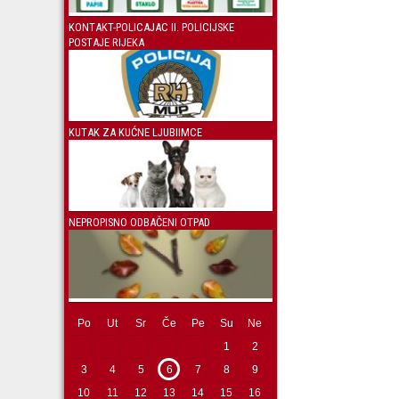
KONTAKT-POLICAJAC II. POLICIJSKE
POSTAJE RIJEKA
KUTAK ZA KUĆNE LJUBIIMCE
NEPROPISNO ODBAČENI OTPAD
Po
Ut
Sr
Če
Pe
Su
Ne
1
2
3
4
5
6
7
8
9
10
11
12
13
14
15
16