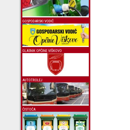
GOSPODARSKI VODIČ
GLASNIK OPĆINE VIŠKOVO
AUTOTROLEJ
ČISTOĆA