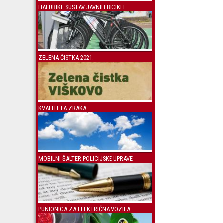
HALUBIKE SUSTAV JAVNIH BICIKLI
ZELENA ČISTKA 2021.
KVALITETA ZRAKA
MOBILNI ŠALTER POLICIJSKE UPRAVE
PUNIONICA ZA ELEKTRIČNA VOZILA