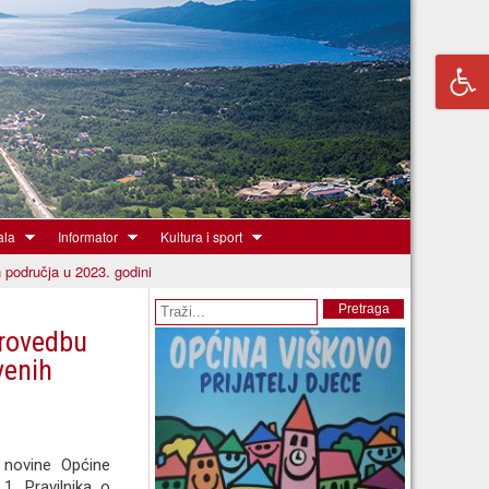
ala
Informator
Kultura i sport
h područja u 2023. godini
Obrazac pretrage
Pretraga
provedbu
venih
 novine Općine
1. Pravilnika o