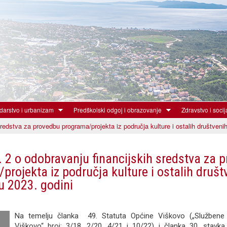
Skoči
na
glavni
sadržaj
arstvo i urbanizam
Predškolski odgoj i obrazovanje
Zdravstvo i socij
redstva za provedbu programa/projekta iz područja kulture i ostalih društveni
. 2 o odobravanju financijskih sredstva za 
projekta iz područja kulture i ostalih društ
u 2023. godini
Na temelju članka 49. Statuta Općine Viškovo („Službene
Viškovo“ broj: 3/18, 2/20, 4/21 i 10/22) i članka 30. stavka 