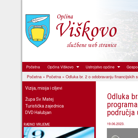
Početna
Općina Viškovo
Ustrojstvo općine
Gospod
Općina
Početna
»
Početna
» Odluka br. 2 o odobravanju financijskih s
Viškovo
Vi ste ovdje
Vizija, misija i ciljevi
Odluka br
Župa Sv. Matej
programa/
Turistička zajednica
područja 
DVD Halubjan
19.06.2023.
RADNO VRIJEME