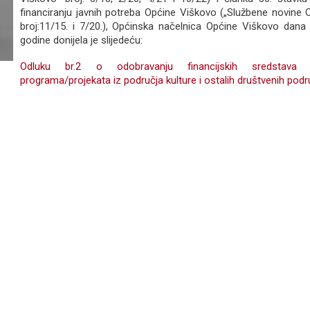
financiranju javnih potreba Općine Viškovo („Službene novine 
broj:11/15. i 7/20.), Općinska načelnica Općine Viškovo dana 1
godine donijela je slijedeću:
Odluku br.2 o odobravanju financijskih sredstava
programa/projekata iz područja kulture i ostalih društvenih podr