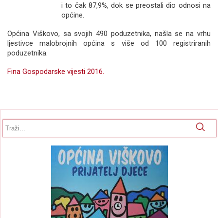
i to čak 87,9%, dok se preostali dio odnosi na
općine.
Općina Viškovo, sa svojih 490 poduzetnika, našla se na vrhu
ljestivce malobrojnih općina s više od 100 registriranih
poduzetnika.
Fina Gospodarske vijesti 2016.
Obrazac pretrage
Pretraga