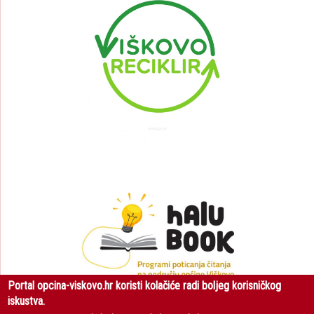
Portal opcina-viskovo.hr koristi kolačiće radi boljeg korisničkog
iskustva.