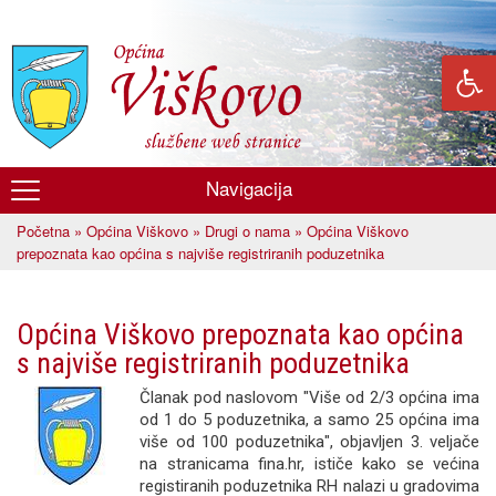
Skoči
na
glavni
sadržaj
Navigacija
Općina
Početna
»
Općina Viškovo
»
Drugi o nama
» Općina Viškovo
Viškovo
Vi ste ovdje
prepoznata kao općina s najviše registriranih poduzetnika
Općina Viškovo prepoznata kao općina
s najviše registriranih poduzetnika
Članak pod naslovom "Više od 2/3 općina ima
od 1 do 5 poduzetnika, a samo 25 općina ima
više od 100 poduzetnika", objavljen 3. veljače
na stranicama fina.hr, ističe kako se većina
registiranih poduzetnika RH nalazi u gradovima