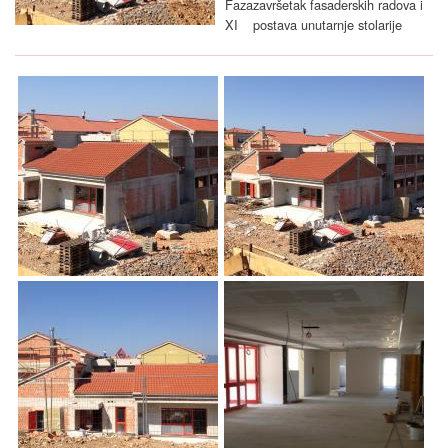
Faza
završetak fasaderskih radova i
XI
postava unutarnje stolarije