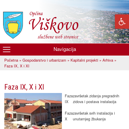
Skoči
na
glavni
sadržaj
Navigacija
Općina
Početna
»
Gospodarstvo i urbanizam
»
Kapitalni projekti
»
Arhiva
»
Viškovo
Vi ste ovdje
Faza IX, X i XI
Faza IX, X i XI
Faza
završetak zidanja pregradnih
IX
zidova i postava instalacija
Faza
završetak svih instalacija i
X
unutarnjeg žbukanja