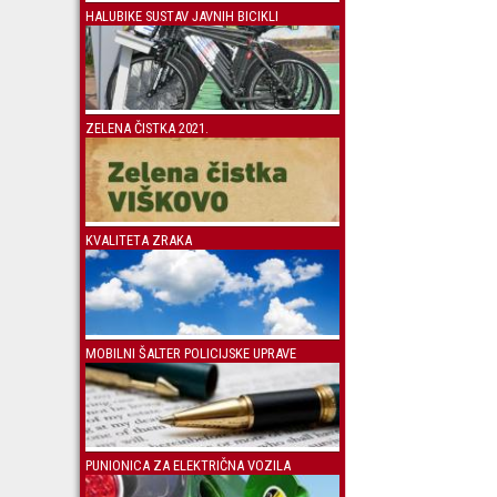
HALUBIKE SUSTAV JAVNIH BICIKLI
ZELENA ČISTKA 2021.
KVALITETA ZRAKA
MOBILNI ŠALTER POLICIJSKE UPRAVE
PUNIONICA ZA ELEKTRIČNA VOZILA