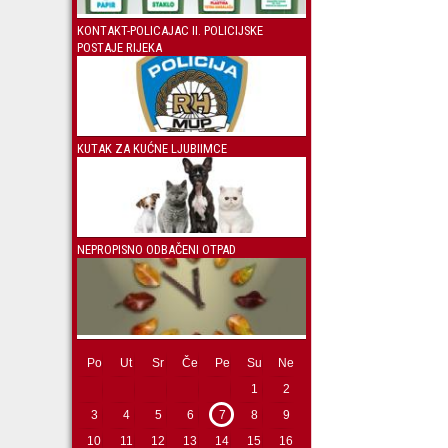
KONTAKT-POLICAJAC II. POLICIJSKE
POSTAJE RIJEKA
KUTAK ZA KUĆNE LJUBIIMCE
NEPROPISNO ODBAČENI OTPAD
Po
Ut
Sr
Če
Pe
Su
Ne
1
2
3
4
5
6
7
8
9
10
11
12
13
14
15
16