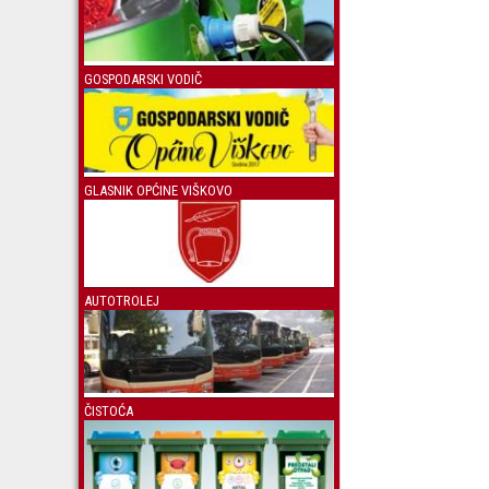
GOSPODARSKI VODIČ
GLASNIK OPĆINE VIŠKOVO
AUTOTROLEJ
ČISTOĆA