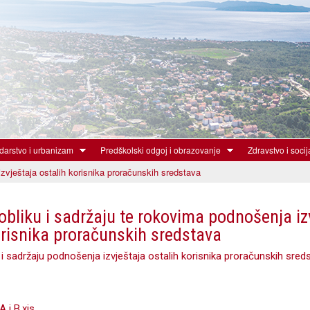
Skoči
na
glavni
sadržaj
arstvo i urbanizam
Predškolski odgoj i obrazovanje
Zdravstvo i socij
zvještaja ostalih korisnika proračunskih sredstava
obliku i sadržaju te rokovima podnošenja iz
orisnika proračunskih sredstava
 i sadržaju podnošenja izvještaja ostalih korisnika proračunskih sred
A i B.xis