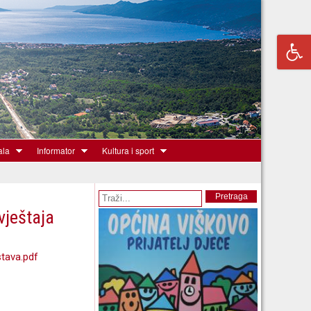
ala
Informator
Kultura i sport
Obrazac pretrage
Pretraga
vještaja
stava.pdf