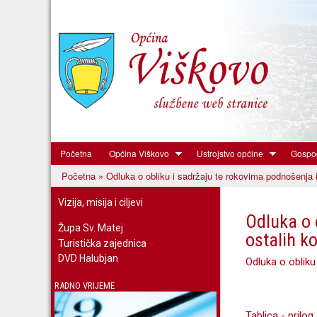
Početna
Općina Viškovo
Ustrojstvo općine
Gospod
Općina
Početna
» Odluka o obliku i sadržaju te rokovima podnošenja i
Viškovo
Vi ste ovdje
Vizija, misija i ciljevi
Odluka o 
Župa Sv. Matej
ostalih k
Turistička zajednica
DVD Halubjan
Odluka o obliku
RADNO VRIJEME
Tablica - prilog 