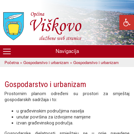
Skoči
na
glavni
sadržaj
Navigacija
Općina
Početna
»
Gospodarstvo i urbanizam
» Gospodarstvo i urbanizam
Viškovo
Vi ste ovdje
Gospodarstvo i urbanizam
Prostornim planom određeni su prostori za smještaj
gospodarskih sadržaja i to:
u građevinskim područjima naselja
unutar površina za izdvojene namjene
izvan građevinskog područja.
Gospodarske djelatnosti smještaju se u prije navedene